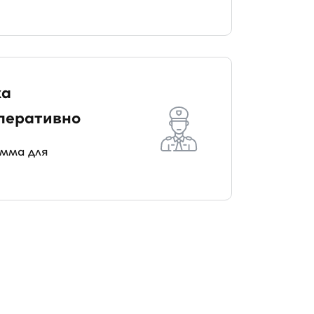
ка
перативно
мма для