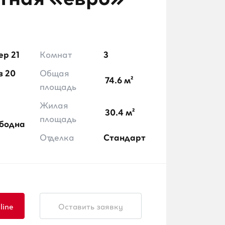
ер 21
Комнат
3
з 20
Общая
74.6 м²
площадь
Жилая
30.4 м²
площадь
бодна
Отделка
Стандарт
line
Оставить заявку