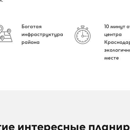
Богатая
10 минут о
инфраструктура
центра
района
Краснода
экологичн
месте
ие интересные плани