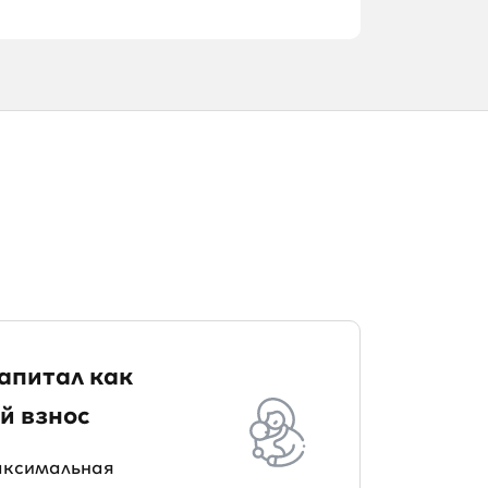
апитал как
й взнос
максимальная