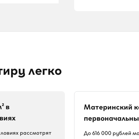
тиру легко
² в
Материнский к
виях
первоначальны
словиях рассмотрят
До 616 000 рублей 