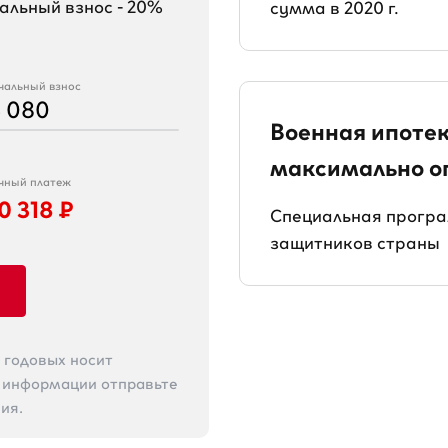
льный взнос - 20%
сумма в 2020 г.
чальный взнос
4 080
Военная ипоте
максимально о
чный платеж
10 318
₽
Специальная програ
защитников страны
% годовых носит
й информации отправьте
ия.