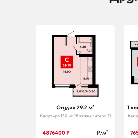
Cтудия 29.2 м²
1 к
Квартира 130 на 18 этаже литера 21
Квар
4876400 ₽
₽/м²
76