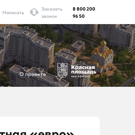
Заказать
8 800 200
Написать
звонок
96 50
О проекте
тная «евро»