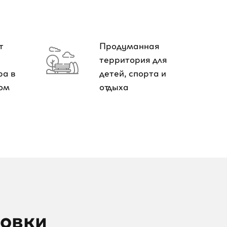
т
Продуманная
территория для
ра в
детей, спорта и
ом
отдыха
ровки