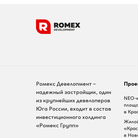
Ромекс Девелопмент –
Прое
надежный застройщик, один
NEO-к
из крупнейших девелоперов
площ
Юга России, входит в состав
в Кра
инвестиционного холдинга
Жилой
«Ромекс Групп»
«Крас
в Нов