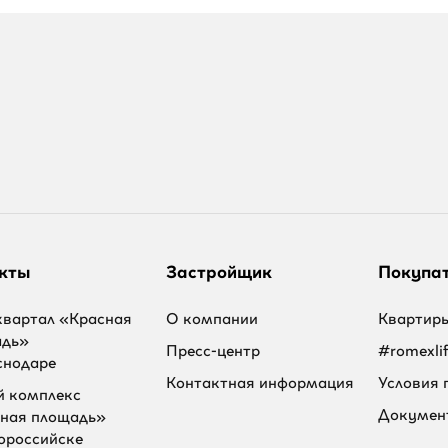
кты
Застройщик
Покупа
вартал «Красная
О компании
Квартир
адь»
Пресс-центр
#romexli
снодаре
Контактная информация
Условия 
 комплекс
Докумен
ная площадь»
ороссийске