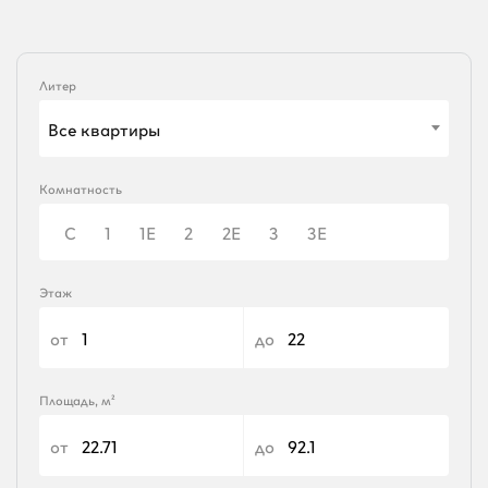
Литер
Все квартиры
Комнатность
С
1
1Е
2
2Е
3
3Е
Этаж
от
до
Площадь, м²
от
до