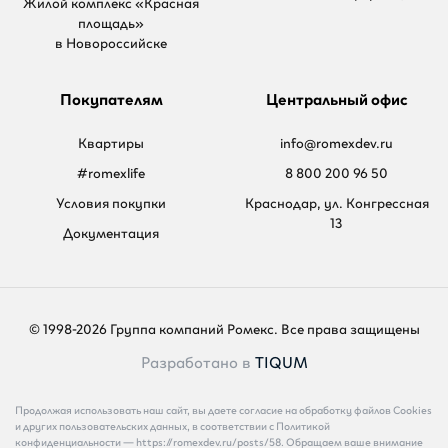
Жилой комплекс «Красная
площадь»
в Новороссийске
Покупателям
Центральный офис
Квартиры
info@romexdev.ru
#romexlife
8 800 200 96 50
Условия покупки
Краснодар, ул. Конгрессная
13
Документация
© 1998-2026 Группа компаний Ромекс. Все права защищены
Разработано в
TIQUM
Продолжая использовать наш сайт, вы даете согласие на обработку файлов Cookies
и других пользовательских данных, в соответствии с Политикой
конфиденциальности — https://romexdev.ru/posts/58. Обращаем ваше внимание