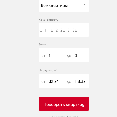
Все квартиры
Комнатность
С
1
1Е
2
2Е
3
3Е
Этаж
от
до
Площадь, м²
от
до
Сбросить фильтр