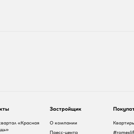
кты
Застройщик
Покупа
вартал «Красная
О компании
Квартир
адь»
Пресс-центр
#romexli