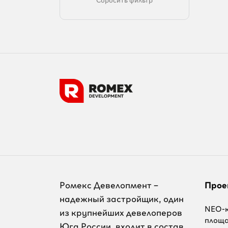
Ромекс Девелопмент –
Прое
надежный застройщик, один
NEO-к
из крупнейших девелоперов
площ
Юга России, входит в состав