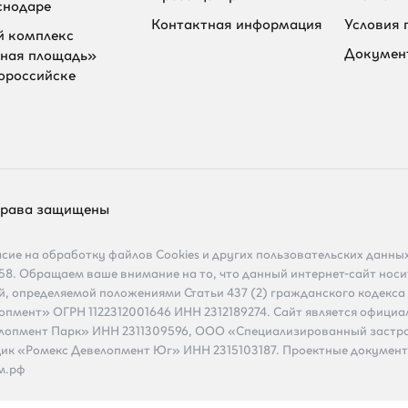
снодаре
Контактная информация
Условия 
 комплекс
Докумен
ная площадь»
ороссийске
 права защищены
сие на обработку файлов Cookies и других пользовательских данных
/58. Обращаем ваше внимание на то, что данный интернет-сайт но
ой, определяемой положениями Статьи 437 (2) гражданского кодек
пмент» ОГРН 1122312001646 ИНН 2312189274. Сайт является офици
лопмент Парк» ИНН 2311309596, ООО «Специализированный застр
ик «Ромекс Девелопмент Юг» ИНН 2315103187. Проектные документ
м.рф