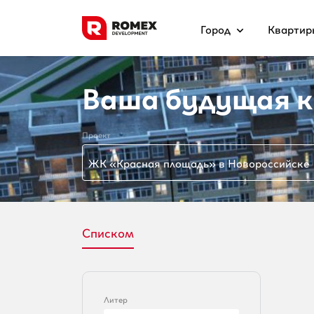
Город
Квартир
Ваша будущая к
Проект
ЖК «Красная площадь» в Новороссийске
Списком
Литер